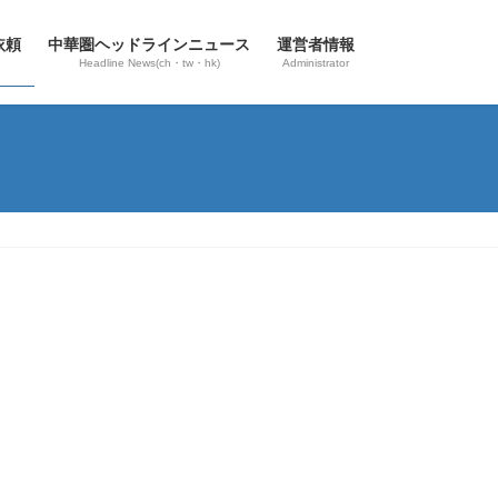
依頼
中華圏ヘッドラインニュース
運営者情報
Headline News(ch・tw・hk)
Administrator