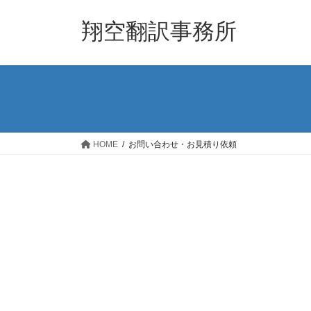
コ
ナ
ン
ビ
翔空翻訳事務所
テ
ゲ
ン
ー
ツ
シ
へ
ョ
ス
ン
キ
に
ッ
移
HOME
お問い合わせ・お見積り依頼
プ
動