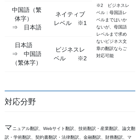
※2 ビジネスレ
中国語（繁
ベル：母国語レ
ネイティブ
体字）
ベルまではいか
レベル ※1
⇒ 日本語
ないが、母国語
レベルまで求め
ないビジネス文
日本語
章の翻訳ならご
ビジネスレ
⇒ 中国語
対応可能
ベル ※2
（繁体字）
対応分野
マ
ニュアル翻訳、Webサイト翻訳、技術翻訳・産業翻訳、論文翻
訳・学術翻訳、契約書翻訳・法律翻訳、金融翻訳、財務翻訳、マ