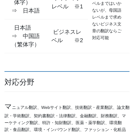
体字）
ベルまではいか
レベル ※1
⇒ 日本語
ないが、母国語
レベルまで求め
ないビジネス文
日本語
章の翻訳ならご
ビジネスレ
⇒ 中国語
対応可能
ベル ※2
（繁体字）
対応分野
マ
ニュアル翻訳、Webサイト翻訳、技術翻訳・産業翻訳、論文翻
訳・学術翻訳、契約書翻訳・法律翻訳、金融翻訳、財務翻訳、マ
ーケティング翻訳、特許・知財翻訳、医薬・薬学翻訳、環境翻
訳・食品翻訳、環境・インバウンド翻訳、ファッション・化粧品