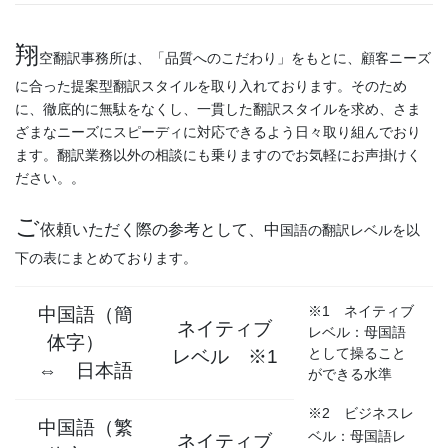
翔
空翻訳事務所は、「品質へのこだわり」をもとに、顧客ニーズ
に合った提案型翻訳スタイルを取り入れております。そのため
に、徹底的に無駄をなくし、一貫した翻訳スタイルを求め、さま
ざまなニーズにスピーディに対応できるよう日々取り組んでおり
ます。翻訳業務以外の相談にも乗りますのでお気軽にお声掛けく
ださい。。
ご
依頼いただく際の参考として、中
国語の翻訳レベルを以
下の表にまとめております。
※1 ネイティブ
中国語（簡
ネイティブ
レベル：母国語
体字）
として操ること
レベル ※1
⇔ 日本語
ができる水準
※2 ビジネスレ
中国語（繁
ベル：母国語レ
ネイティブ