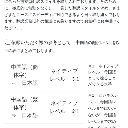
に合った提案型翻訳スタイルを取り入れております。そのため
に、徹底的に無駄をなくし、一貫した翻訳スタイルを求め、さま
ざまなニーズにスピーディに対応できるよう日々取り組んでおり
ます。翻訳業務以外の相談にも乗りますのでお気軽にお声掛けく
ださい。。
ご
依頼いただく際の参考として、中
国語の翻訳レベルを以
下の表にまとめております。
※1 ネイティブ
中国語（簡
ネイティブ
レベル：母国語
体字）
として操ること
レベル ※1
⇔ 日本語
ができる水準
※2 ビジネスレ
中国語（繁
ベル：母国語レ
ネイティブ
体字）
ベルまではいか
レベル ※1
⇒ 日本語
ないが、母国語
レベルまで求め
ないビジネス文