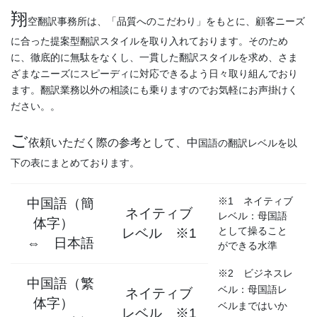
翔
空翻訳事務所は、「品質へのこだわり」をもとに、顧客ニーズ
に合った提案型翻訳スタイルを取り入れております。そのため
に、徹底的に無駄をなくし、一貫した翻訳スタイルを求め、さま
ざまなニーズにスピーディに対応できるよう日々取り組んでおり
ます。翻訳業務以外の相談にも乗りますのでお気軽にお声掛けく
ださい。。
ご
依頼いただく際の参考として、中
国語の翻訳レベルを以
下の表にまとめております。
※1 ネイティブ
中国語（簡
ネイティブ
レベル：母国語
体字）
として操ること
レベル ※1
⇔ 日本語
ができる水準
※2 ビジネスレ
中国語（繁
ベル：母国語レ
ネイティブ
体字）
ベルまではいか
レベル ※1