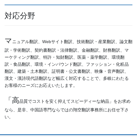
対応分野
マ
ニュアル翻訳、Webサイト翻訳、技術翻訳・産業翻訳、論文翻
訳・学術翻訳、契約書翻訳・法律翻訳、金融翻訳、財務翻訳、マ
ーケティング翻訳、特許・知財翻訳、医薬・薬学翻訳、環境翻
訳・食品翻訳、環境・インバウンド翻訳、ファッション・化粧品
翻訳、建築・土木翻訳、証明書・公文書翻訳、映像・音声翻訳、
漢文・漢詩現代語翻訳など幅広く対応することで、多岐にわたる
お客様のニーズにお応えいたします。
「高
品質でコストを安く抑えてスピーディーな納品」をお求め
なら、是非、中国語専門ならではの翔空翻訳事務所にお任せ下さ
い。