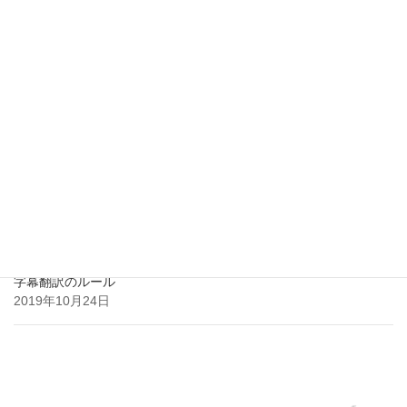
2020-9-3 百度ヘッドライン
2020年9月2日
2020-9-2 百度ヘッドライン
2020年9月2日
美しい文章の日中比較
2020年9月2日
字幕翻訳のルール
2019年10月24日