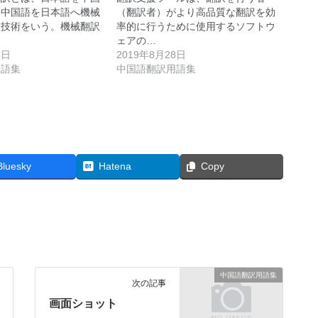
は中国語を日本語へ機械
（翻訳者）がより高品質な翻訳を効
る技術をいう。機械翻訳
率的に行うために使用するソフトウ
ェアの…
8日
2019年8月28日
用語集
中国語翻訳用語集
Bluesky
Hatena
Copy
中国語翻訳用語集
次の記事
画面ショット