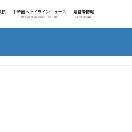
依頼
中華圏ヘッドラインニュース
運営者情報
Headline News(ch・tw・hk)
Administrator