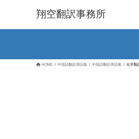
コ
ナ
ン
ビ
翔空翻訳事務所
テ
ゲ
ン
ー
ツ
シ
へ
ョ
ス
ン
キ
に
ッ
移
HOME
中国語翻訳用語集
中国語翻訳用語集
化学翻
プ
動