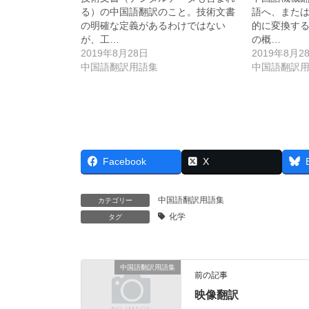
る）の中国語翻訳のこと。技術文書
語へ、また
の明確な定義があるわけではない
的に変換す
が、工…
の概…
2019年8月28日
2019年8月2
中国語翻訳用語集
中国語翻訳
Facebook
X
中国語翻訳用語集
カテゴリー
化学
タグ
中国語翻訳用語集
前の記事
映像翻訳