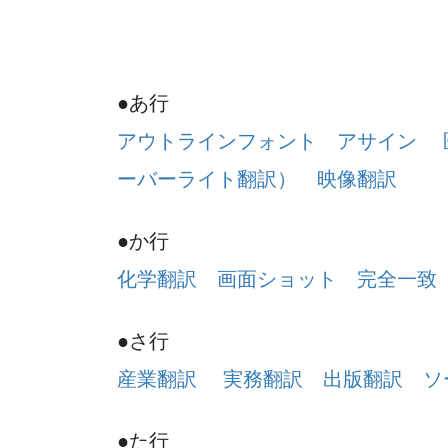
●
あ行
アウトラインフォント
アサイン
ーバーライト翻訳）
映像翻訳
●か行
化学翻訳
画面ショット
完全一致
●さ行
産業翻訳
実務翻訳
出版翻訳
ソ
●た行