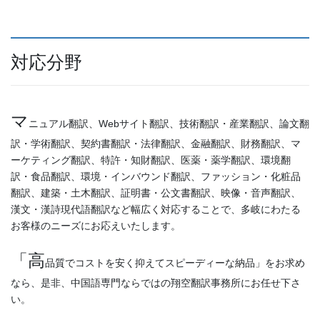
対応分野
マ
ニュアル翻訳、Webサイト翻訳、技術翻訳・産業翻訳、論文翻
訳・学術翻訳、契約書翻訳・法律翻訳、金融翻訳、財務翻訳、マ
ーケティング翻訳、特許・知財翻訳、医薬・薬学翻訳、環境翻
訳・食品翻訳、環境・インバウンド翻訳、ファッション・化粧品
翻訳、建築・土木翻訳、証明書・公文書翻訳、映像・音声翻訳、
漢文・漢詩現代語翻訳など幅広く対応することで、多岐にわたる
お客様のニーズにお応えいたします。
「高
品質でコストを安く抑えてスピーディーな納品」をお求め
なら、是非、中国語専門ならではの翔空翻訳事務所にお任せ下さ
い。